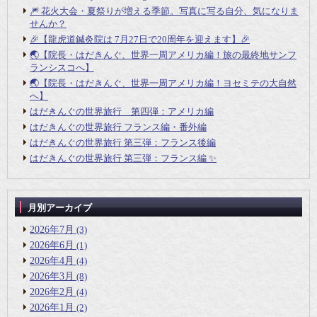
🎆 花火大会・夏祭りが増える季節。写真に写る自分、気になりま
せんか？
🎉【龍虎道鍼灸院は 7月27日で20周年を迎えます】🎉
🌏【院長・はだきんぐ、世界一周アメリカ編！旅の最終地サンフ
ランシスコへ】
🌏【院長・はだきんぐ、世界一周アメリカ編！ヨセミテの大自然
へ】
はだきんぐの世界旅行 第四弾：アメリカ編
はだきんぐの世界旅行 フランス編・番外編
はだきんぐの世界旅行 第三弾：フランス後編
はだきんぐの世界旅行 第三弾：フランス編 ✨
月別アーカイブ
2026年7月
(3)
2026年6月
(1)
2026年4月
(4)
2026年3月
(8)
2026年2月
(4)
2026年1月
(2)