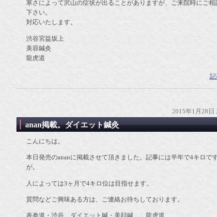
寒さによって沢山の症状が出ることがありますが、ご来院時にご相
下さい。
対応いたします。
渋谷宮益坂上
美容鍼灸
龍虎道
記
2015年1月28日
anan掲載。ダイエット鍼灸
こんにちは。
本日発売のananに掲載させて頂きました。記事には半年で4キロで
が。
人によっては3ヶ月で4キロ位は目指せます。
質問などご興味ある方は、ご連絡お待ちしております。
表参道・渋谷 ダイエット鍼・美顔鍼 龍虎道