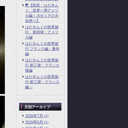
🌏【院長・はだきん
ぐ、世界一周アメリ
カ編！ヨセミテの大
自然へ】
はだきんぐの世界旅
行 第四弾：アメリ
カ編
はだきんぐの世界旅
行 フランス編・番外
編
はだきんぐの世界旅
行 第三弾：フランス
後編
はだきんぐの世界旅
行 第三弾：フランス
編 ✨
月別アーカイブ
2026年7月
(3)
2026年6月
(1)