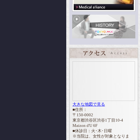
大きな地図で見る
■住所：
〒150-0002
東京都渋谷区渋谷1丁目10-4
Maizon d'U 6F
■休診日：火･木･日曜
※当院は、女性が対象となりま