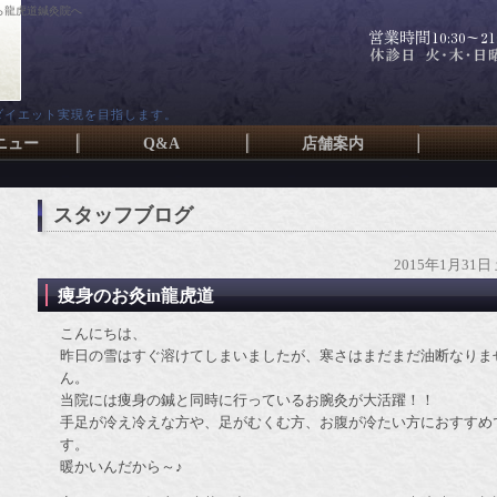
ら龍虎道鍼灸院へ
ダイエット実現を目指します。
ニュー
Q&A
店舗案内
スタッフブログ
2015年1月31日
痩身のお灸in龍虎道
こんにちは、
昨日の雪はすぐ溶けてしまいましたが、寒さはまだまだ油断なりま
ん。
当院には痩身の鍼と同時に行っているお腕灸が大活躍！！
手足が冷え冷えな方や、足がむくむ方、お腹が冷たい方におすすめ
す。
暖かいんだから～♪