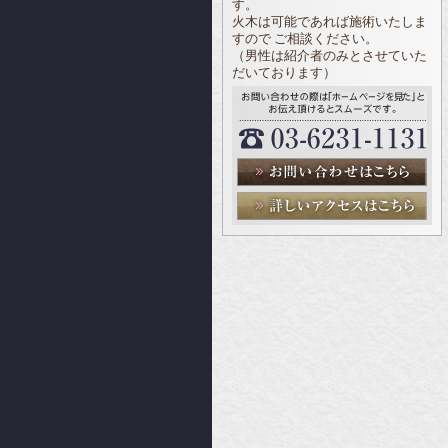
す。
火木は可能であれば施術いたしま
すので ご相談ください。
（男性は紹介者のみとさせていた
だいております）