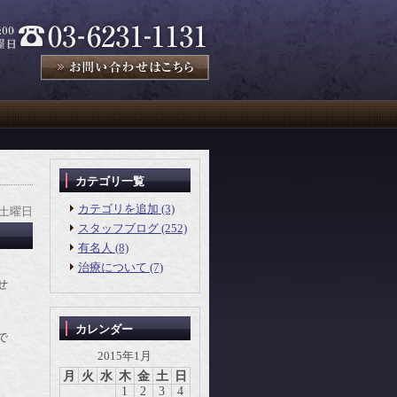
カテゴリ一覧
カテゴリを追加 (3)
 土曜日
スタッフブログ (252)
有名人 (8)
治療について (7)
せ
カレンダー
で
2015年1月
月
火
水
木
金
土
日
1
2
3
4