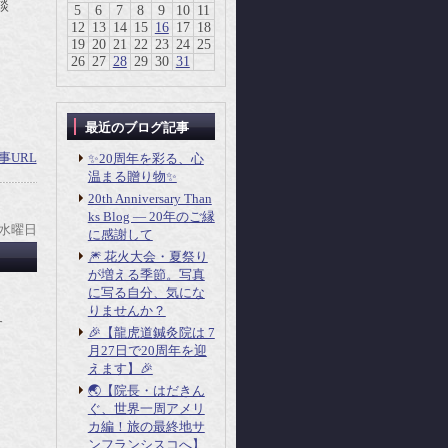
談
5
6
7
8
9
10
11
12
13
14
15
16
17
18
19
20
21
22
23
24
25
26
27
28
29
30
31
最近のブログ記事
事URL
✨20周年を彩る、心
温まる贈り物✨
20th Anniversary Than
ks Blog ― 20年のご縁
 水曜日
に感謝して
🎆 花火大会・夏祭り
が増える季節。写真
に写る自分、気にな
りませんか？
す
🎉【龍虎道鍼灸院は 7
月27日で20周年を迎
えます】🎉
🌏【院長・はだきん
ぐ、世界一周アメリ
カ編！旅の最終地サ
ンフランシスコへ】