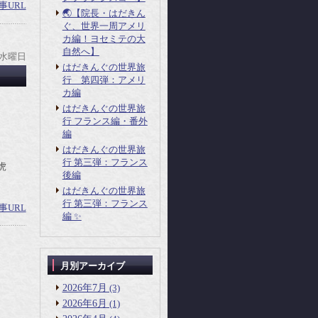
事URL
🌏【院長・はだきん
ぐ、世界一周アメリ
カ編！ヨセミテの大
自然へ】
 水曜日
はだきんぐの世界旅
行 第四弾：アメリ
カ編
はだきんぐの世界旅
行 フランス編・番外
編
はだきんぐの世界旅
行 第三弾：フランス
虎
後編
はだきんぐの世界旅
行 第三弾：フランス
事URL
編 ✨
月別アーカイブ
2026年7月
(3)
2026年6月
(1)