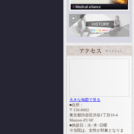
大きな地図で見る
■住所：
〒150-0002
東京都渋谷区渋谷1丁目10-4
Maizon d'U 6F
■休診日：火･木･日曜
※当院は、女性が対象となりま