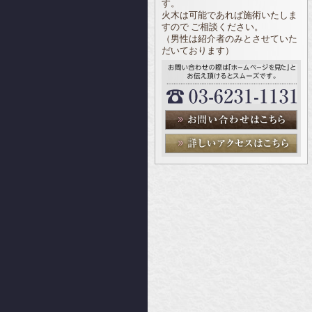
す。
火木は可能であれば施術いたしま
すので ご相談ください。
（男性は紹介者のみとさせていた
だいております）