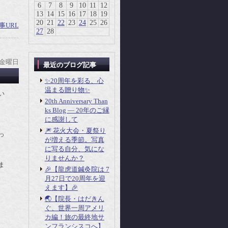
6
7
8
9
10
11
12
13
14
15
16
17
18
19
20
21
22
23
24
25
26
事URL
27
28
 金曜日
最近のブログ記事
✨20周年を彩る、心
温まる贈り物✨
い
20th Anniversary Than
ks Blog ― 20年のご縁
に感謝して
🎆 花火大会・夏祭り
っ
が増える季節。写真
に写る自分、気にな
りませんか？
ま
🎉【龍虎道鍼灸院は 7
月27日で20周年を迎
えます】🎉
🌏【院長・はだきん
ぐ、世界一周アメリ
カ編！旅の最終地サ
ンフランシスコへ】