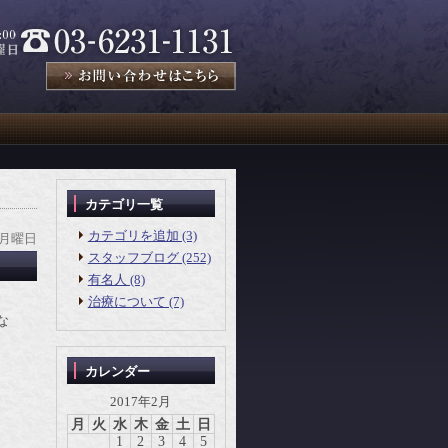
カテゴリ一覧
カテゴリを追加 (3)
 月曜日
スタッフブログ (252)
有名人 (8)
治療について (7)
な
カレンダー
、
2017年2月
月
火
水
木
金
土
日
1
2
3
4
5