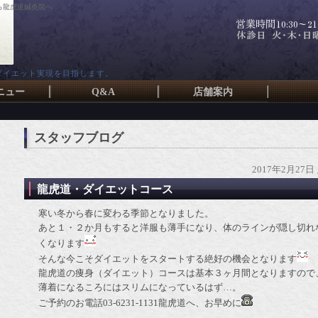
ら龍虎道鍼灸院へ
ダイエット実現を目指します。
ニュー
Q&A
店舗案内
スタッフブログ
2017年2月27日
龍虎道・ダイエットコース
寒い冬から春に変わる季節となりました。
あと１・２か月もすると洋服も薄手になり、体のラインが隠し切れ
くなります
そんな今こそダイエットをスタートする絶好の機会となります
龍虎道の痩身（ダイエット）コースは基本３ヶ月間となりますので
薄着になるころにはスリムになっているはず…。
ご予約のお電話03-6231-1131龍虎道へ、お早めに