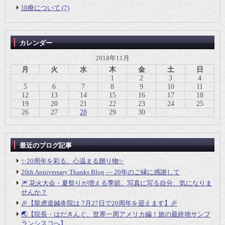
治療について (7)
カレンダー
2018年11月
月
火
水
木
金
土
日
1
2
3
4
5
6
7
8
9
10
11
12
13
14
15
16
17
18
19
20
21
22
23
24
25
26
27
28
29
30
最近のブログ記事
✨20周年を彩る、心温まる贈り物✨
20th Anniversary Thanks Blog ― 20年のご縁に感謝して
🎆 花火大会・夏祭りが増える季節。写真に写る自分、気になりま
せんか？
🎉【龍虎道鍼灸院は 7月27日で20周年を迎えます】🎉
🌏【院長・はだきんぐ、世界一周アメリカ編！旅の最終地サンフ
ランシスコへ】