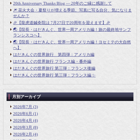
20th Anniversary Thanks Blog ― 20年のご縁に感謝して
🎆 花火大会・夏祭りが増える季節。写真に写る自分、気になりま
せんか？
🎉【龍虎道鍼灸院は 7月27日で20周年を迎えます】🎉
🌏【院長・はだきんぐ、世界一周アメリカ編！旅の最終地サンフ
ランシスコへ】
🌏【院長・はだきんぐ、世界一周アメリカ編！ヨセミテの大自然
へ】
はだきんぐの世界旅行 第四弾：アメリカ編
はだきんぐの世界旅行 フランス編・番外編
はだきんぐの世界旅行 第三弾：フランス後編
はだきんぐの世界旅行 第三弾：フランス編 ✨
月別アーカイブ
2026年7月
(3)
2026年6月
(1)
2026年4月
(4)
2026年3月
(8)
2026年2月
(4)