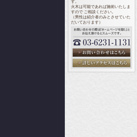
す。
火木は可能であれば施術いたしま
すので ご相談ください。
（男性は紹介者のみとさせていた
だいております）