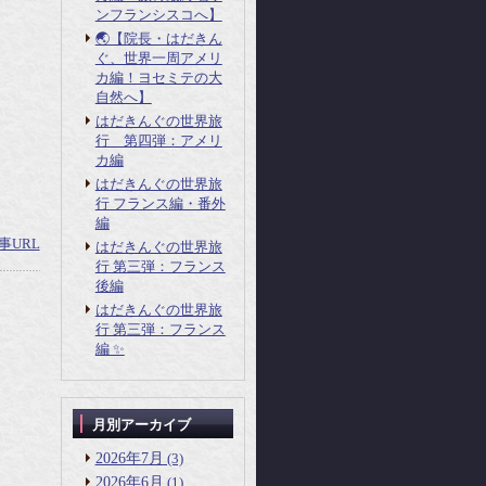
ンフランシスコへ】
🌏【院長・はだきん
ぐ、世界一周アメリ
カ編！ヨセミテの大
自然へ】
はだきんぐの世界旅
行 第四弾：アメリ
カ編
はだきんぐの世界旅
行 フランス編・番外
編
事URL
はだきんぐの世界旅
行 第三弾：フランス
後編
はだきんぐの世界旅
行 第三弾：フランス
編 ✨
月別アーカイブ
2026年7月
(3)
2026年6月
(1)