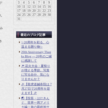
が
3
4
5
6
7
8
9
10
11
12
13
14
15
16
17
18
19
20
21
22
23
24
25
26
27
28
29
30
ん
31
み
最近のブログ記事
き
✨20周年を彩る、心
温まる贈り物✨
20th Anniversary Than
ks Blog ― 20年のご縁
に感謝して
🎆 花火大会・夏祭り
が増える季節。写真
に写る自分、気にな
りませんか？
🎉【龍虎道鍼灸院は 7
月27日で20周年を迎
えます】🎉
🌏【院長・はだきん
ぐ、世界一周アメリ
カ編！旅の最終地サ