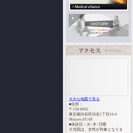
大きな地図で見る
■住所：
〒150-0002
東京都渋谷区渋谷1丁目10-4
Maizon d'U 6F
■休診日：火･木･日曜
※当院は、女性が対象となりま