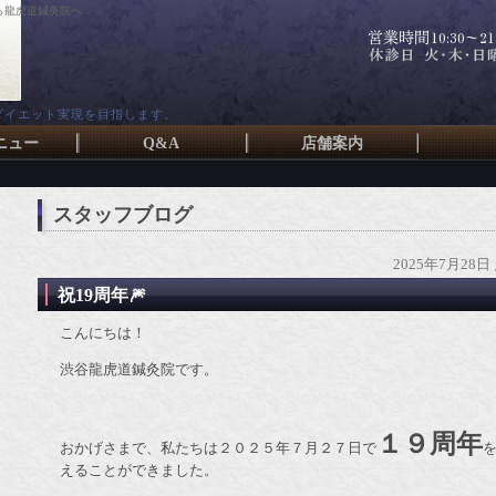
ら龍虎道鍼灸院へ
ダイエット実現を目指します。
ニュー
Q&A
店舗案内
スタッフブログ
2025年7月28日
祝19周年🎆
こんにちは！
渋谷龍虎道鍼灸院です。
１９
年
周
おかげさまで、私たちは２０２５年７月２７日で
えることができました。