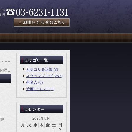
カテゴリ一覧
カテゴリを追加 (3)
 月曜日
スタッフブログ (252)
有名人 (8)
治療について (7)
カレンダー
2026年8月
を迎
月
火
水
木
金
土
日
1
2