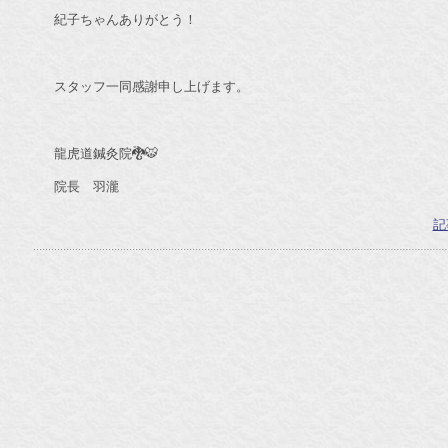
紀子ちゃんありがとう！
スタッフ一同感謝申し上げます。
龍虎道鍼灸院🐉🐯
院長 羽瀧
記