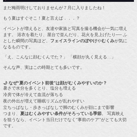
まだ梅雨明けしておりませんが７月に入りましたね！
もう夏はすぐそこ！夏と言えば．．．？
イベントが増えると、友達や家族と写真を撮る機会が一気に増え
ます。 浴衣を着たり、屋台で並んだり、花火を見上げたり── ふ
とした瞬間の写真ほど、
フェイスラインのぼやけ
や
むくみ
が気に
なるものです。
「え、こんなに顔むくんでた？」 「横顔が丸く見える…」
そんな声、実はこの時期とても多いです。
🌙 なぜ“夏のイベント前後”は顔がむくみやすいのか？
暑さで水分を多くとり、塩分も増える
冷房で体が冷えて血流が落ちる
夜の外出が増えて睡眠リズムが乱れやすい
立ちっぱなし・歩きっぱなしで脚のむくみが顔にまで影響
つまり、
夏はむくみやすい条件がそろっている季節
。 写真映え
を狙うなら、イベント当日だけでなく“事前のケア”がとても大切
です。