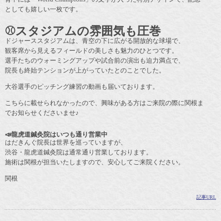
としても嬉しい一枚です。
⚾スタジアムの雰囲気も圧巻
ドジャーススタジアムは、青空の下に広がる開放的な球場で、
観客席から見えるフィールドの美しさも魅力のひとつです。
選手たちのウォーミングアップや試合前の演出も迫力満点で、
院長も終始テンションが上がっていたとのことでした。
大谷選手のピッチング練習の動画も届いております。
こちらに載せられなかったので、興味がある方はご来院の際に関根ま
でお知らせくださいませ♪
📣龍虎道鍼灸院はいつも通り営業中
はだきんぐ院長は世界を巡っていますが、
渋谷・龍虎道鍼灸院は通常通り営業しております。
施術は関根が担当いたしますので、安心してご来院ください。
関根
記事URL