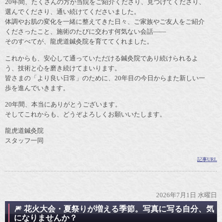
20年間、たくさんの方が当院をご紹介くださり、見つけてくださり、
選んでくださり、通い続けてくださいました。
体調やお肌の変化を一緒に整えてきた日々、ご家族やご友人をご紹介
くださったこと、施術のたびに交わす何気ない会話――
そのすべてが、龍虎道鍼灸院を育ててくれました。
これからも、安心して通っていただける鍼灸院であり続けられるよ
う、技術と心を磨き続けてまいります。
皆さまの「より良い日常」のために、20年目の今日からまた新しい一
歩を進んでいきます。
20年間、本当にありがとうございます。
そしてこれからも、どうぞよろしくお願いいたします。
龍虎道鍼灸院
スタッフ一同
記事URL
2026年7月1日 水曜日
🎆 花火大会・夏祭りが増える季節。写真に写る自分、気
になりませんか？