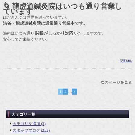
🌀 龍虎道鍼灸院はいつも通り営業し
ています
はだきんぐは世界を巡っていますが、
渋谷・龍虎道鍼灸院は通常通り営業中です。
施術はいつも通り
関根がしっかり対応
いたしますので、
安心してご来院ください。
記事URL
次のページを見る
1
2
…
8
カテゴリ一覧
カテゴリを追加 (3)
スタッフブログ (252)