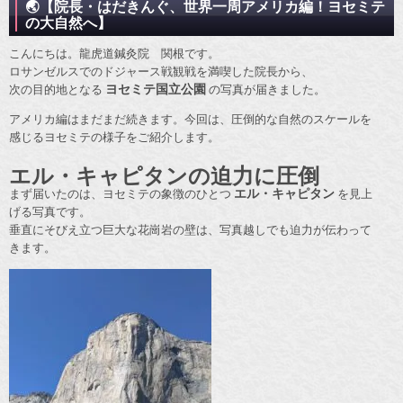
🌏【院長・はだきんぐ、世界一周アメリカ編！ヨセミテ
の大自然へ】
こんにちは。龍虎道鍼灸院 関根です。
ロサンゼルスでのドジャース戦観戦を満喫した院長から、
次の目的地となる
ヨセミテ国立公園
の写真が届きました。
アメリカ編はまだまだ続きます。今回は、圧倒的な自然のスケールを
感じるヨセミテの様子をご紹介します。
エル・キャピタンの迫力に圧倒
まず届いたのは、ヨセミテの象徴のひとつ
エル・キャピタン
を見上
げる写真です。
垂直にそびえ立つ巨大な花崗岩の壁は、写真越しでも迫力が伝わって
きます。