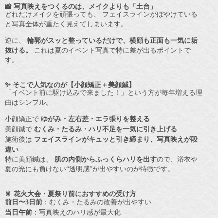
📸 写真映えをつくるのは、メイクよりも「土台」
どれだけメイクを頑張っても、 フェイスラインがぼやけている
と写真全体が重たく見えてしまいます。
逆に、
輪郭がスッと整っているだけで、横顔も正面も一気に垢
抜ける。
これは夏のイベント写真で特に差が出るポイントで
す。
✨ そこで人気なのが【小顔矯正＋美顔鍼】
「イベント前に駆け込みで来ました！」という方が毎年増える理
由はシンプル。
小顔矯正で
ゆがみ・左右差・エラ張りを整える
美顔鍼で
むくみ・たるみ・ハリ不足を一気に引き上げる
施術後は
フェイスラインがキュッと引き締まり、写真映えが段
違い
特に美顔鍼は、
肌の内側からふっくらハリを出す
ので、浴衣や
夏の光にも負けない“透明感”が出やすいのが特徴です。
🎇 花火大会・夏祭り前におすすめの受け方
前日〜3日前
：むくみ・たるみの改善が出やすい
当日午前
：写真映えのハリ感が最大化