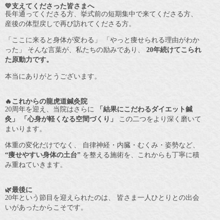
💛支えてくださった皆さまへ
長年通ってくださる方、挙式前の短期集中で来てくださる方、
産後の体型戻しで再び訪れてくださる方。
「ここに来ると身体が変わる」 「やっと痩せられる理由がわか
った」 そんな言葉が、私たちの励みであり、
20年続けてこられ
た原動力です。
本当にありがとうございます。
🔥これからの龍虎道鍼灸院
20周年を迎え、当院はさらに
「結果にこだわるダイエット鍼
灸」
「心身が軽くなる空間づくり」
この二つをより深く磨いて
まいります。
体重の変化だけでなく、 自律神経・内臓・むくみ・姿勢など、
“痩せやすい身体の土台”
を整える施術を、これからも丁寧に積
み重ねていきます。
🌿最後に
20年という節目を迎えられたのは、 皆さま一人ひとりとの出会
いがあったからこそです。