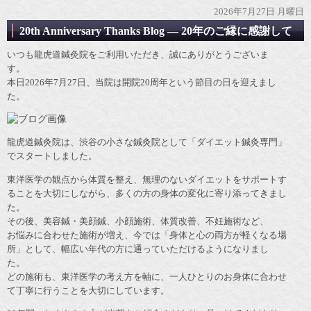
2026年7月27日 月曜日
20th Anniversary Thanks Blog ― 20年のご縁に感謝して
いつも龍虎道鍼灸院をご利用いただき、誠にありがとうございま
す。
本日2026年7月27日、当院は開院20周年という節目の日を迎えまし
た。
龍虎道鍼灸院は、渋谷の小さな鍼灸院として「ダイエット鍼灸専門」
でスタートしました。
東洋医学の観点から体質を整え、無理のないダイエットをサポートす
ることを大切にしながら、多くの方の身体の変化に寄り添ってきまし
た。
その後、美容鍼・美顔鍼、小顔施術、体質改善、不妊施術など、
お悩みに合わせた施術が増え、今では「身体と心の両方が軽くなる場
所」として、幅広い年代の方に通っていただけるようになりまし
た。
どの施術も、東洋医学の考え方を軸に、一人ひとりのお身体に合わせ
て丁寧に行うことを大切にしています。