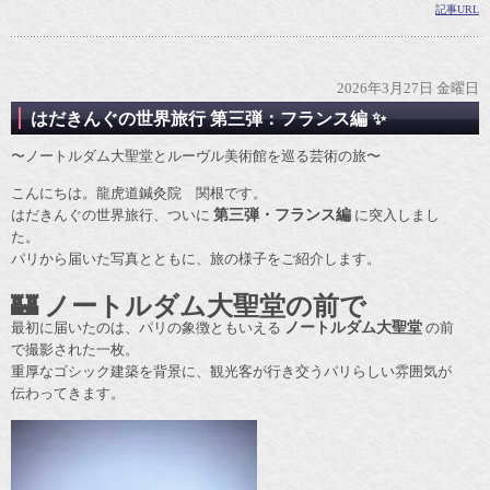
記事URL
2026年3月27日 金曜日
はだきんぐの世界旅行 第三弾：フランス編 ✨
〜ノートルダム大聖堂とルーヴル美術館を巡る芸術の旅〜
こんにちは。龍虎道鍼灸院 関根です。
はだきんぐの世界旅行、ついに
第三弾・フランス編
に突入しまし
た。
パリから届いた写真とともに、旅の様子をご紹介します。
🏰 ノートルダム大聖堂の前で
最初に届いたのは、パリの象徴ともいえる
ノートルダム大聖堂
の前
で撮影された一枚。
重厚なゴシック建築を背景に、観光客が行き交うパリらしい雰囲気が
伝わってきます。