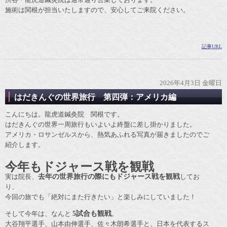
施術は関根が担当いたしますので、安心してご来院ください。
記事URL
2026年4月3日 金曜日
はだきんぐの世界旅行 第四弾：アメリカ編
こんにちは。龍虎道鍼灸院 関根です。
はだきんぐの世界一周旅行もいよいよ終盤に差し掛かりました。
アメリカ・ロサンゼルスから、熱気あふれる写真が届きましたのでご
紹介します。
今年もドジャース戦を観戦
実は院長、
去年の世界旅行の際にもドジャース戦を観戦
してお
り、
今回の旅でも「絶対にまた行きたい」と楽しみにしていました！
そして今年は、なんと
5試合も観戦
。
大谷翔平選手、山本由伸選手、佐々木朗希選手と、日本を代表するス