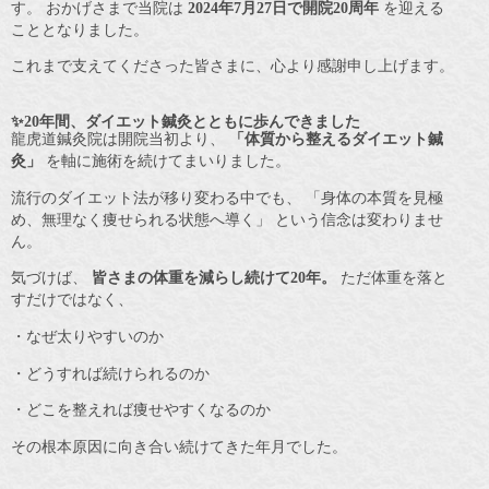
す。 おかげさまで当院は
2024年7月27日で開院20周年
を迎える
こととなりました。
これまで支えてくださった皆さまに、心より感謝申し上げます。
✨20年間、ダイエット鍼灸とともに歩んできました
龍虎道鍼灸院は開院当初より、
「体質から整えるダイエット鍼
灸」
を軸に施術を続けてまいりました。
流行のダイエット法が移り変わる中でも、 「身体の本質を見極
め、無理なく痩せられる状態へ導く」 という信念は変わりませ
ん。
気づけば、
皆さまの体重を減らし続けて20年。
ただ体重を落と
すだけではなく、
・なぜ太りやすいのか
・どうすれば続けられるのか
・どこを整えれば痩せやすくなるのか
その根本原因に向き合い続けてきた年月でした。