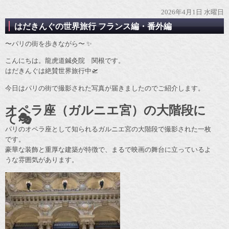
2026年4月1日 水曜日
はだきんぐの世界旅行 フランス編・番外編
〜パリの街を歩きながら〜 ✨
こんにちは。龍虎道鍼灸院 関根です。
はだきんぐは絶賛世界旅行中🛫
今日はパリの街で撮影された写真が届きましたのでご紹介します。
オペラ座（ガルニエ宮）の大階段に
て🎭
パリのオペラ座として知られるガルニエ宮の大階段で撮影された一枚
です。
豪華な装飾と重厚な建築が特徴で、まるで映画の舞台に立っているよ
うな雰囲気があります。