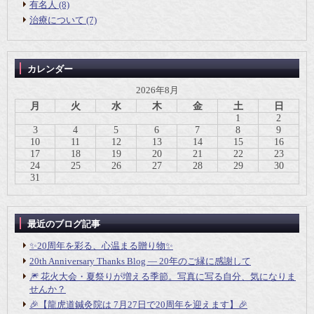
有名人 (8)
治療について (7)
カレンダー
2026年8月
月
火
水
木
金
土
日
1
2
3
4
5
6
7
8
9
10
11
12
13
14
15
16
17
18
19
20
21
22
23
24
25
26
27
28
29
30
31
最近のブログ記事
✨20周年を彩る、心温まる贈り物✨
20th Anniversary Thanks Blog ― 20年のご縁に感謝して
🎆 花火大会・夏祭りが増える季節。写真に写る自分、気になりま
せんか？
🎉【龍虎道鍼灸院は 7月27日で20周年を迎えます】🎉