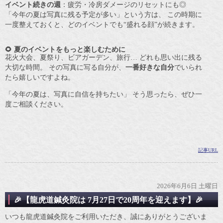
イベント続きの週
：疲労・冷房ダメージのリセットにも◎
「今年の夏は写真に残る予定が多い」という方は、 この時期に
一度整えておくと、どのイベントでも“盛れる顔”が続きます。
🌻 夏のイベントをもっと楽しむために
花火大会、夏祭り、ビアガーデン、旅行… どれも思い出に残る
大切な時間。 その写真に写る自分が、
一番好きな自分
でいられ
たら嬉しいですよね。
「今年の夏は、写真に自信を持ちたい」 そう思ったら、ぜひ一
度ご相談ください。
記事URL
2026年6月6日 土曜日
🎉【龍虎道鍼灸院は 7月27日で20周年を迎えます】🎉
いつも龍虎道鍼灸院をご利用いただき、誠にありがとうございま