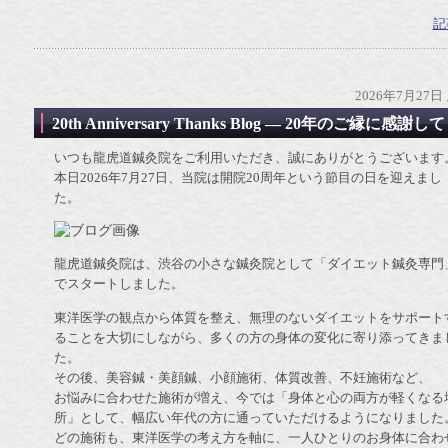
記
2026年7月27日
20th Anniversary Thanks Blog ― 20年のご縁に感謝して
いつも龍虎道鍼灸院をご利用いただき、誠にありがとうございま
本日2026年7月27日、当院は開院20周年という節目の日を迎えまし
た。
龍虎道鍼灸院は、渋谷の小さな鍼灸院として「ダイエット鍼灸専門
でスタートしました。
東洋医学の観点から体質を整え、無理のないダイエットをサポート
ることを大切にしながら、多くの方の身体の変化に寄り添ってきま
た。
その後、美容鍼・美顔鍼、小顔施術、体質改善、不妊施術など、
お悩みに合わせた施術が増え、今では「身体と心の両方が軽くなる
所」として、幅広い年代の方に通っていただけるようになりまし
どの施術も、東洋医学の考え方を軸に、一人ひとりのお身体に合わ