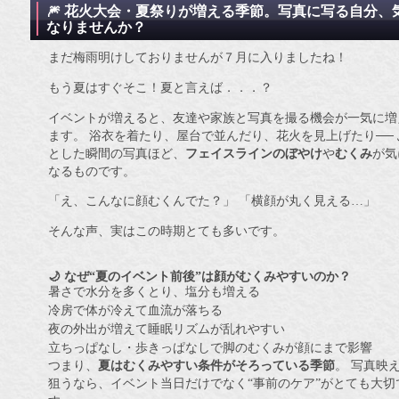
🎆 花火大会・夏祭りが増える季節。写真に写る自分、
なりませんか？
まだ梅雨明けしておりませんが７月に入りましたね！
もう夏はすぐそこ！夏と言えば．．．？
イベントが増えると、友達や家族と写真を撮る機会が一気に増
ます。 浴衣を着たり、屋台で並んだり、花火を見上げたり── 
とした瞬間の写真ほど、
フェイスラインのぼやけ
や
むくみ
が気
なるものです。
「え、こんなに顔むくんでた？」 「横顔が丸く見える…」
そんな声、実はこの時期とても多いです。
🌙 なぜ“夏のイベント前後”は顔がむくみやすいのか？
暑さで水分を多くとり、塩分も増える
冷房で体が冷えて血流が落ちる
夜の外出が増えて睡眠リズムが乱れやすい
立ちっぱなし・歩きっぱなしで脚のむくみが顔にまで影響
つまり、
夏はむくみやすい条件がそろっている季節
。 写真映
狙うなら、イベント当日だけでなく“事前のケア”がとても大切