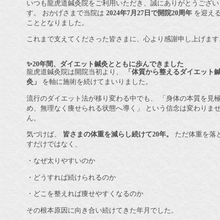
いつも龍虎道鍼灸院をご利用いただき、誠にありがとうござい
す。 おかげさまで当院は
2024年7月27日で開院20周年
を迎え
こととなりました。
これまで支えてくださった皆さまに、心より感謝申し上げます
✨20年間、ダイエット鍼灸とともに歩んできました
龍虎道鍼灸院は開院当初より、
「体質から整えるダイエット
灸」
を軸に施術を続けてまいりました。
流行のダイエット法が移り変わる中でも、 「身体の本質を見
め、無理なく痩せられる状態へ導く」 という信念は変わりま
ん。
気づけば、
皆さまの体重を減らし続けて20年。
ただ体重を落
すだけではなく、
・なぜ太りやすいのか
・どうすれば続けられるのか
・どこを整えれば痩せやすくなるのか
その根本原因に向き合い続けてきた年月でした。