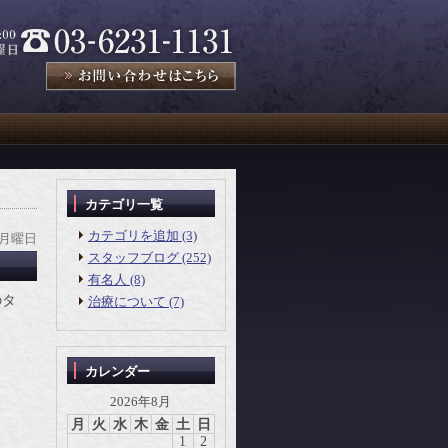
カテゴリ一覧
カテゴリを追加 (3)
 月曜日
スタッフブログ (252)
有名人 (8)
のタ
治療について (7)
、
カレンダー
2026年8月
月
火
水
木
金
土
日
1
2