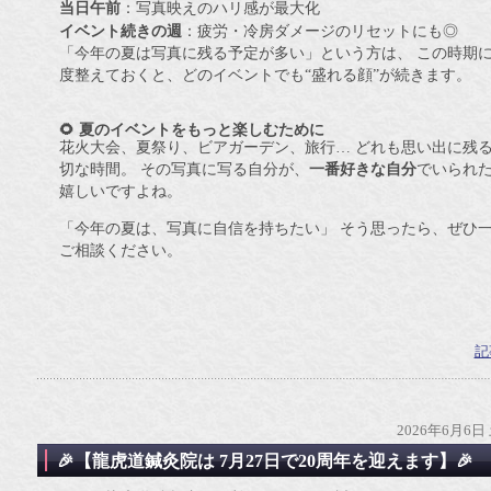
当日午前
：写真映えのハリ感が最大化
イベント続きの週
：疲労・冷房ダメージのリセットにも◎
「今年の夏は写真に残る予定が多い」という方は、 この時期
度整えておくと、どのイベントでも“盛れる顔”が続きます。
🌻 夏のイベントをもっと楽しむために
花火大会、夏祭り、ビアガーデン、旅行… どれも思い出に残
切な時間。 その写真に写る自分が、
一番好きな自分
でいられ
嬉しいですよね。
「今年の夏は、写真に自信を持ちたい」 そう思ったら、ぜひ
ご相談ください。
記
2026年6月6日
🎉【龍虎道鍼灸院は 7月27日で20周年を迎えます】🎉