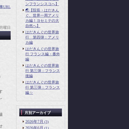
ンフランシスコへ】
事URL
🌏【院長・はだきん
ぐ、世界一周アメリ
カ編！ヨセミテの大
自然へ】
 月曜日
はだきんぐの世界旅
行 第四弾：アメリ
カ編
す。
はだきんぐの世界旅
行 フランス編・番外
編
はだきんぐの世界旅
行 第三弾：フランス
後編
」
はだきんぐの世界旅
行 第三弾：フランス
す
編 ✨
し
月別アーカイブ
場
た。
2026年7月
(3)
せ
2026年6月
(1)