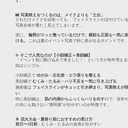
す。
📸 写真映えをつくるのは、メイクよりも「土台」
どれだけメイクを頑張っても、 フェイスラインがぼやけてい
写真全体が重たく見えてしまいます。
逆に、
輪郭がスッと整っているだけで、横顔も正面も一気に
ける。
これは夏のイベント写真で特に差が出るポイントです
✨ そこで人気なのが【小顔矯正＋美顔鍼】
「イベント前に駆け込みで来ました！」という方が毎年増える
由はシンプル。
小顔矯正で
ゆがみ・左右差・エラ張りを整える
美顔鍼で
むくみ・たるみ・ハリ不足を一気に引き上げる
施術後は
フェイスラインがキュッと引き締まり、写真映えが
い
特に美顔鍼は、
肌の内側からふっくらハリを出す
ので、浴衣
の光にも負けない“透明感”が出やすいのが特徴です。
🎇 花火大会・夏祭り前におすすめの受け方
前日〜3日前
：むくみ・たるみの改善が出やすい