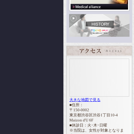
大きな地図で見る
■住所：
〒150-0002
東京都渋谷区渋谷1丁目10-4
Maizon d'U 6F
■休診日：火･木･日曜
※当院は、女性が対象となりま