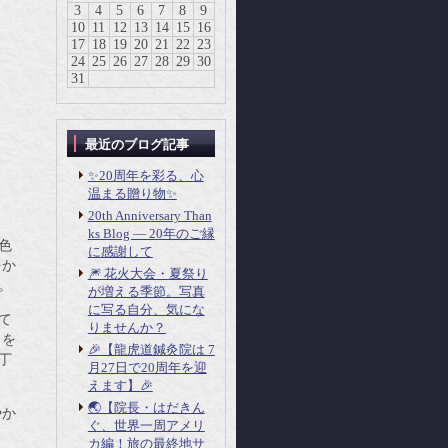
3
4
5
6
7
8
9
10
11
12
13
14
15
16
17
18
19
20
21
22
23
24
25
26
27
28
29
30
31
最近のブログ記事
✨20周年を彩る、心
温まる贈り物✨
20th Anniversary Than
ks Blog ― 20年のご縁
色
に感謝して
をか
🎆 花火大会・夏祭り
。
が増える季節。写真
に写る自分、気にな
て
りませんか？
月を
🎉【龍虎道鍼灸院は 7
丁
月27日で20周年を迎
えます】🎉
🌏【院長・はだきん
やか
ぐ、世界一周アメリ
カ編！旅の最終地サ