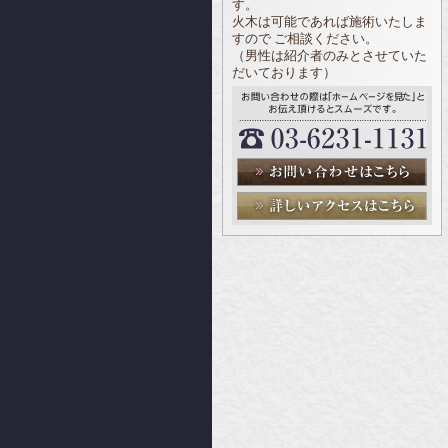
す。
火木は可能であれば施術いたしま
すので ご相談ください。
（男性は紹介者のみとさせていた
だいております）