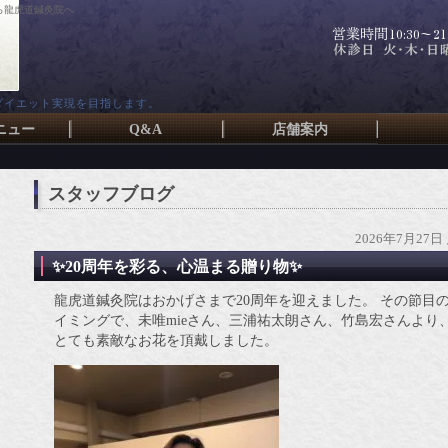
ら龍虎道鍼灸院へ
ダイエット実現を目指します。
ニュー
Q&A
店舗案内
スタッフブログ
2026年7月27日
✨20周年を彩る、心温まる贈り物✨
龍虎道鍼灸院はおかげさまで20周年を迎えました。 その節目
イミングで、未唯mieさん、三浦祐太朗さん、竹島宏さんより
とても素敵なお花を頂戴しました。