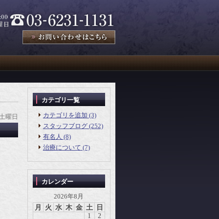
カテゴリ一覧
カテゴリを追加 (3)
 土曜日
スタッフブログ (252)
有名人 (8)
治療について (7)
カレンダー
2026年8月
月
火
水
木
金
土
日
1
2