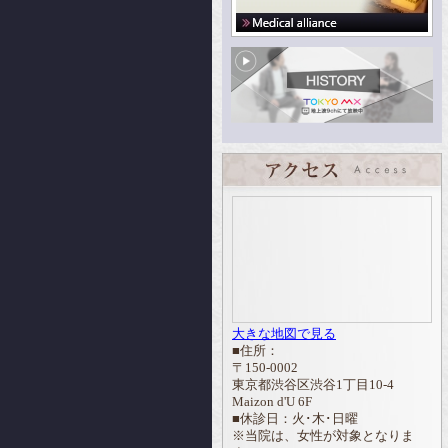
大きな地図で見る
■住所：
〒150-0002
東京都渋谷区渋谷1丁目10-4
Maizon d'U 6F
■休診日：火･木･日曜
※当院は、女性が対象となりま