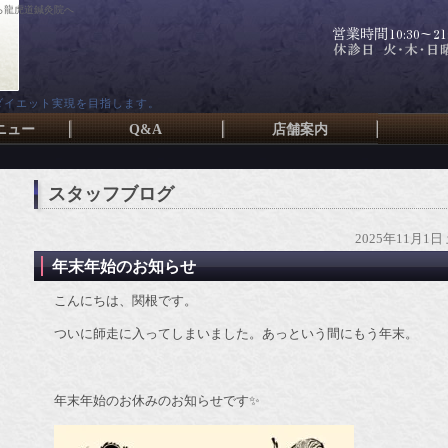
ら龍虎道鍼灸院へ
ダイエット実現を目指します。
ニュー
Q&A
店舗案内
スタッフブログ
2025年11月1日
年末年始のお知らせ
こんにちは、関根です。
ついに師走に入ってしまいました。あっという間にもう年末。
年末年始のお休みのお知らせです✨