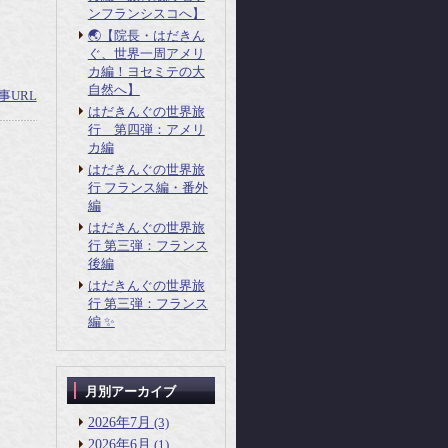
ンフランシスコへ】
🌏【院長・はだきん
ぐ、世界一周アメリ
カ編！ヨセミテの大
自然へ】
事URL
はだきんぐの世界旅
行 第四弾：アメリ
カ編
はだきんぐの世界旅
行 フランス編・番外
編
はだきんぐの世界旅
行 第三弾：フランス
後編
はだきんぐの世界旅
行 第三弾：フランス
編 ✨
月別アーカイブ
2026年7月
(3)
2026年6月
(1)