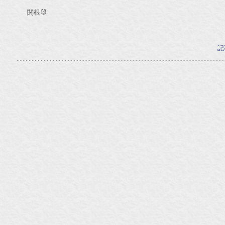
関根🐰
記