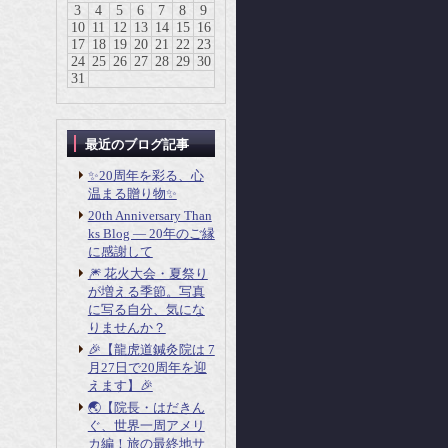
3
4
5
6
7
8
9
10
11
12
13
14
15
16
17
18
19
20
21
22
23
24
25
26
27
28
29
30
31
最近のブログ記事
✨20周年を彩る、心
温まる贈り物✨
20th Anniversary Than
ks Blog ― 20年のご縁
に感謝して
🎆 花火大会・夏祭り
が増える季節。写真
に写る自分、気にな
りませんか？
🎉【龍虎道鍼灸院は 7
月27日で20周年を迎
えます】🎉
🌏【院長・はだきん
ぐ、世界一周アメリ
カ編！旅の最終地サ