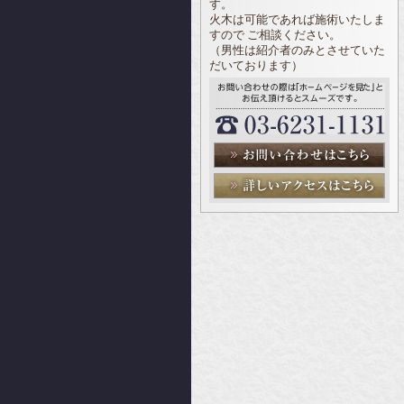
す。
火木は可能であれば施術いたしま
すので ご相談ください。
（男性は紹介者のみとさせていた
だいております）