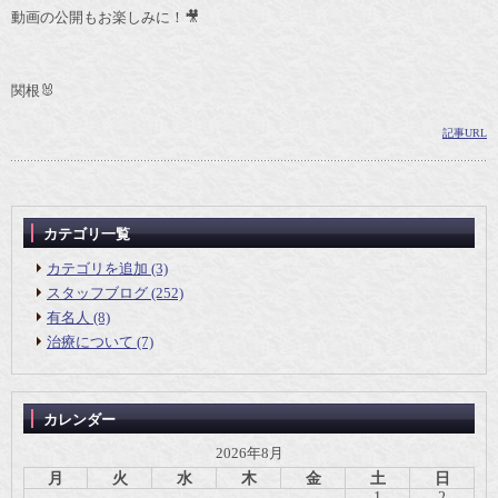
動画の公開もお楽しみに！🎥
関根🐰
記事URL
カテゴリ一覧
カテゴリを追加 (3)
スタッフブログ (252)
有名人 (8)
治療について (7)
カレンダー
2026年8月
月
火
水
木
金
土
日
1
2