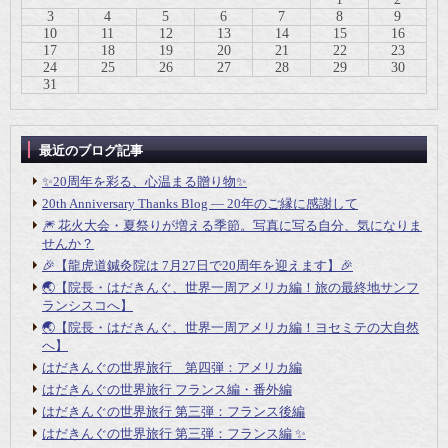
3
4
5
6
7
8
9
10
11
12
13
14
15
16
17
18
19
20
21
22
23
24
25
26
27
28
29
30
31
最近のブログ記事
✨20周年を彩る、心温まる贈り物✨
20th Anniversary Thanks Blog ― 20年のご縁に感謝して
🎆 花火大会・夏祭りが増える季節。写真に写る自分、気になりま
せんか？
🎉【龍虎道鍼灸院は 7月27日で20周年を迎えます】🎉
🌏【院長・はだきんぐ、世界一周アメリカ編！旅の最終地サンフ
ランシスコへ】
🌏【院長・はだきんぐ、世界一周アメリカ編！ヨセミテの大自然
へ】
はだきんぐの世界旅行 第四弾：アメリカ編
はだきんぐの世界旅行 フランス編・番外編
はだきんぐの世界旅行 第三弾：フランス後編
はだきんぐの世界旅行 第三弾：フランス編 ✨