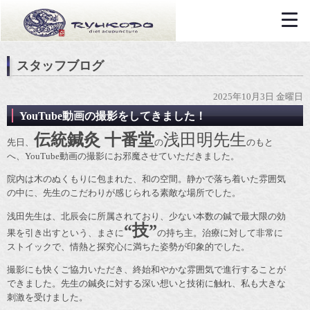
スタッフブログ
2025年10月3日 金曜日
YouTube動画の撮影をしてきました！
伝統鍼灸 十番堂
浅田明先生
先日、
の
のもと
へ、YouTube動画の撮影にお邪魔させていただきました。
院内は木のぬくもりに包まれた、和の空間。静かで落ち着いた雰囲気
の中に、先生のこだわりが感じられる素敵な場所でした。
浅田先生は、北辰会に所属されており、少ない本数の鍼で最大限の効
“技”
果を引き出すという、まさに
の持ち主。治療に対して非常に
ストイックで、情熱と探究心に満ちた姿勢が印象的でした。
撮影にも快くご協力いただき、終始和やかな雰囲気で進行することが
できました。先生の鍼灸に対する深い想いと技術に触れ、私も大きな
刺激を受けました。