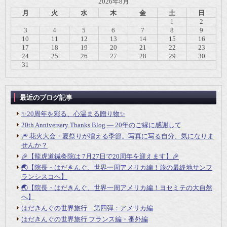
2026年8月
月
火
水
木
金
土
日
1
2
3
4
5
6
7
8
9
10
11
12
13
14
15
16
17
18
19
20
21
22
23
24
25
26
27
28
29
30
31
最近のブログ記事
✨20周年を彩る、心温まる贈り物✨
20th Anniversary Thanks Blog ― 20年のご縁に感謝して
🎆 花火大会・夏祭りが増える季節。写真に写る自分、気になりま
せんか？
🎉【龍虎道鍼灸院は 7月27日で20周年を迎えます】🎉
🌏【院長・はだきんぐ、世界一周アメリカ編！旅の最終地サンフ
ランシスコへ】
🌏【院長・はだきんぐ、世界一周アメリカ編！ヨセミテの大自然
へ】
はだきんぐの世界旅行 第四弾：アメリカ編
はだきんぐの世界旅行 フランス編・番外編