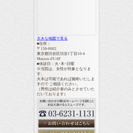
大きな地図で見る
■住所：
〒150-0002
東京都渋谷区渋谷1丁目10-4
Maizon d'U 6F
■休診日：火･木･日曜
※当院は、女性が対象となりま
す。
火木は可能であれば施術いたしま
すので ご相談ください。
（男性は紹介者のみとさせていた
だいております）