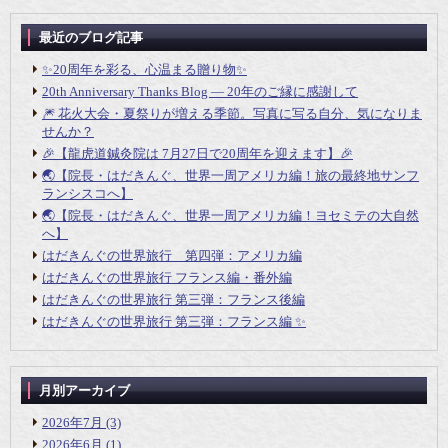
最近のブログ記事
✨20周年を彩る、心温まる贈り物✨
20th Anniversary Thanks Blog ― 20年のご縁に感謝して
🎆 花火大会・夏祭りが増える季節。写真に写る自分、気になりま
せんか？
🎉【龍虎道鍼灸院は 7月27日で20周年を迎えます】🎉
🌏【院長・はだきんぐ、世界一周アメリカ編！旅の最終地サンフ
ランシスコへ】
🌏【院長・はだきんぐ、世界一周アメリカ編！ヨセミテの大自然
へ】
はだきんぐの世界旅行 第四弾：アメリカ編
はだきんぐの世界旅行 フランス編・番外編
はだきんぐの世界旅行 第三弾：フランス後編
はだきんぐの世界旅行 第三弾：フランス編 ✨
月別アーカイブ
2026年7月
(3)
2026年6月
(1)