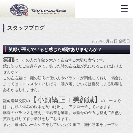
スタッフブログ
2025年8月22日 金曜日
笑顔が歪んでいると感じた経験ありませんか？
笑顔
は、その人の印象を大きく左右する大切な表情です。
鏡に映ったご自身をみて、笑った時の左右差が気になることはありま
せんか？
この左右差は、顔の筋肉の使い方やバランスが関係しており、場合に
よってはストレスやくいしばり、噛み癖、ひいては姿勢による影響も
あるかもしれません。
【小顔矯正＋美顔鍼】
龍虎道鍼灸院の
のコースで
は、お顔の歪みの根本を見つけ出し、アプローチしていきます。
筋肉のバランスを整え、左右差を解消。頭蓋骨の歪みも整えて自然な
笑顔を取り戻す手助けをしております。
また、毎日のホームケアをしていただく事で、施術効果をキープ✨