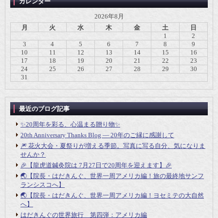
カレンダー
2026年8月
月
火
水
木
金
土
日
1
2
3
4
5
6
7
8
9
10
11
12
13
14
15
16
17
18
19
20
21
22
23
24
25
26
27
28
29
30
31
最近のブログ記事
✨20周年を彩る、心温まる贈り物✨
20th Anniversary Thanks Blog ― 20年のご縁に感謝して
🎆 花火大会・夏祭りが増える季節。写真に写る自分、気になりま
せんか？
🎉【龍虎道鍼灸院は 7月27日で20周年を迎えます】🎉
🌏【院長・はだきんぐ、世界一周アメリカ編！旅の最終地サンフ
ランシスコへ】
🌏【院長・はだきんぐ、世界一周アメリカ編！ヨセミテの大自然
へ】
はだきんぐの世界旅行 第四弾：アメリカ編