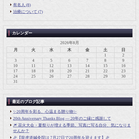
有名人 (8)
治療について (7)
カレンダー
2026年8月
月
火
水
木
金
土
日
1
2
3
4
5
6
7
8
9
10
11
12
13
14
15
16
17
18
19
20
21
22
23
24
25
26
27
28
29
30
31
最近のブログ記事
✨20周年を彩る、心温まる贈り物✨
20th Anniversary Thanks Blog ― 20年のご縁に感謝して
🎆 花火大会・夏祭りが増える季節。写真に写る自分、気になりま
せんか？
🎉【龍虎道鍼灸院は 7月27日で20周年を迎えます】🎉