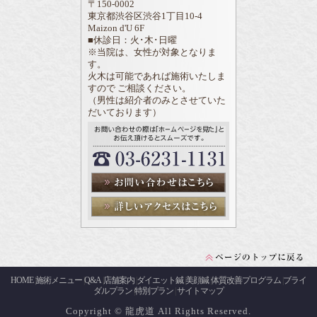
〒150-0002
東京都渋谷区渋谷1丁目10-4
Maizon d'U 6F
■休診日：火･木･日曜
※当院は、女性が対象となりま
す。
火木は可能であれば施術いたしま
すので ご相談ください。
（男性は紹介者のみとさせていた
だいております）
HOME
施術メニュー
Q&A
店舗案内
ダイエット鍼
美顔鍼
体質改善プログラム
ブライ
|
|
|
|
|
|
|
ダルプラン
特別プラン
サイトマップ
|
|
Copyright © 龍虎道 All Rights Reserved.