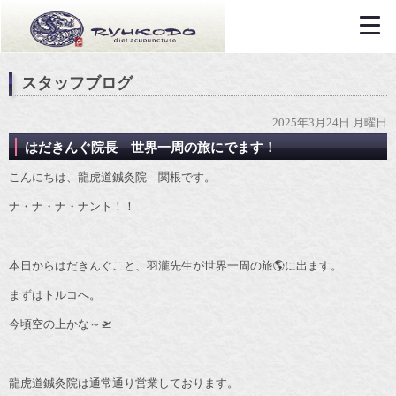
スタッフブログ
2025年3月24日 月曜日
はだきんぐ院長 世界一周の旅にでます！
こんにちは、龍虎道鍼灸院 関根です。
ナ・ナ・ナ・ナント！！
本日からはだきんぐこと、羽瀧先生が世界一周の旅🌎に出ます。
まずはトルコへ。
今頃空の上かな～🛫
龍虎道鍼灸院は通常通り営業しております。