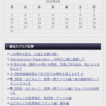
2026年8月
月
火
水
木
金
土
日
1
2
3
4
5
6
7
8
9
10
11
12
13
14
15
16
17
18
19
20
21
22
23
24
25
26
27
28
29
30
31
最近のブログ記事
✨20周年を彩る、心温まる贈り物✨
20th Anniversary Thanks Blog ― 20年のご縁に感謝して
🎆 花火大会・夏祭りが増える季節。写真に写る自分、気になりま
せんか？
🎉【龍虎道鍼灸院は 7月27日で20周年を迎えます】🎉
🌏【院長・はだきんぐ、世界一周アメリカ編！旅の最終地サンフ
ランシスコへ】
🌏【院長・はだきんぐ、世界一周アメリカ編！ヨセミテの大自然
へ】
はだきんぐの世界旅行 第四弾：アメリカ編
はだきんぐの世界旅行 フランス編・番外編