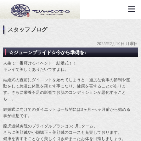
スタッフブログ
2025年2月10日 月曜日
☆ジューンブライド☆今から準備を♪
人生で一番輝けるイベント 結婚式！！
キレイで美しくありたいですよね。
結婚式の直前にダイエットを始めてしまうと、過度な食事の節制や運
動をして急激に体重を落とす事になり、健康を害することがありま
す。さらに栄養不足の影響でお肌のコンディションが悪化すること
も…。
結婚式に向けてのダイエットは一般的には3ヶ月～6ヶ月前から始める
事が理想です。
龍虎道鍼灸院のブライダルプランは3ヶ月1ターム。
さらに美顔鍼や小顔矯正＋美顔鍼のコースも充実しております。
健康を害することなく美しく引き締まったお体を目指しましょう。