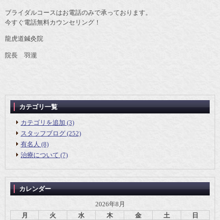
ブライダルコースはお電話のみで承っております。
今すぐ電話無料カウンセリング！
龍虎道鍼灸院
院長 羽瀧
カテゴリ一覧
カテゴリを追加 (3)
スタッフブログ (252)
有名人 (8)
治療について (7)
カレンダー
2026年8月
月
火
水
木
金
土
日