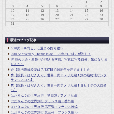
1
2
3
4
5
6
7
8
9
10
11
12
13
14
15
16
17
18
19
20
21
22
23
24
25
26
27
28
29
30
31
最近のブログ記事
✨20周年を彩る、心温まる贈り物✨
20th Anniversary Thanks Blog ― 20年のご縁に感謝して
🎆 花火大会・夏祭りが増える季節。写真に写る自分、気になりま
せんか？
🎉【龍虎道鍼灸院は 7月27日で20周年を迎えます】🎉
🌏【院長・はだきんぐ、世界一周アメリカ編！旅の最終地サンフ
ランシスコへ】
🌏【院長・はだきんぐ、世界一周アメリカ編！ヨセミテの大自然
へ】
はだきんぐの世界旅行 第四弾：アメリカ編
はだきんぐの世界旅行 フランス編・番外編
はだきんぐの世界旅行 第三弾：フランス後編
はだきんぐの世界旅行 第三弾：フランス編 ✨