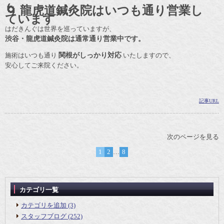
🌀 龍虎道鍼灸院はいつも通り営業し
ています
はだきんぐは世界を巡っていますが、
渋谷・龍虎道鍼灸院は通常通り営業中です。
施術はいつも通り
関根がしっかり対応
いたしますので、
安心してご来院ください。
記事URL
次のページを見る
1
2
…
8
カテゴリ一覧
カテゴリを追加 (3)
スタッフブログ (252)