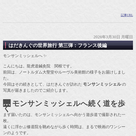
記事URL
2026年3月30日 月曜日
はだきんぐの世界旅行 第三弾：フランス後編
モンサンミッシェルへ ✨
こんにちは。龍虎道鍼灸院 関根です。
前回は、ノートルダム大聖堂やルーヴル美術館の様子をお届けしまし
た。
今回はその続きとして、はだきんぐが訪れた
モンサンミッシェル
の
写真が届きましたのでご紹介します。
🌉 モンサンミッシェルへ続く道を歩
く
まず届いたのは、モンサンミッシェルへ向かう遊歩道で撮影された一
枚。
遠くに浮かぶ修道院を眺めながら歩く時間は、まるで映画のワンシー
ンのようです。