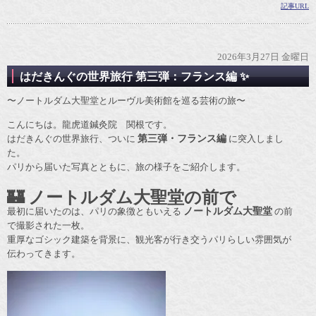
記事URL
2026年3月27日 金曜日
はだきんぐの世界旅行 第三弾：フランス編 ✨
〜ノートルダム大聖堂とルーヴル美術館を巡る芸術の旅〜
こんにちは。龍虎道鍼灸院 関根です。
はだきんぐの世界旅行、ついに
第三弾・フランス編
に突入しまし
た。
パリから届いた写真とともに、旅の様子をご紹介します。
🏰 ノートルダム大聖堂の前で
最初に届いたのは、パリの象徴ともいえる
ノートルダム大聖堂
の前
で撮影された一枚。
重厚なゴシック建築を背景に、観光客が行き交うパリらしい雰囲気が
伝わってきます。