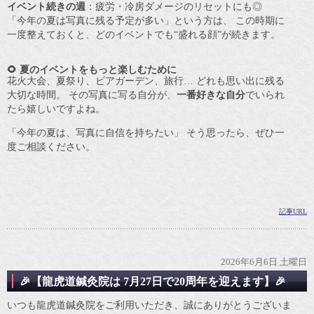
イベント続きの週
：疲労・冷房ダメージのリセットにも◎
「今年の夏は写真に残る予定が多い」という方は、 この時期に
一度整えておくと、どのイベントでも“盛れる顔”が続きます。
🌻 夏のイベントをもっと楽しむために
花火大会、夏祭り、ビアガーデン、旅行… どれも思い出に残る
大切な時間。 その写真に写る自分が、
一番好きな自分
でいられ
たら嬉しいですよね。
「今年の夏は、写真に自信を持ちたい」 そう思ったら、ぜひ一
度ご相談ください。
記事URL
2026年6月6日 土曜日
🎉【龍虎道鍼灸院は 7月27日で20周年を迎えます】🎉
いつも龍虎道鍼灸院をご利用いただき、誠にありがとうございま