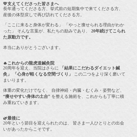
💛支えてくださった皆さまへ
長年通ってくださる方、挙式前の短期集中で来てくださる方、
産後の体型戻しで再び訪れてくださる方。
「ここに来ると身体が変わる」 「やっと痩せられる理由がわか
った」 そんな言葉が、私たちの励みであり、
20年続けてこられ
た原動力です。
本当にありがとうございます。
🔥これからの龍虎道鍼灸院
20周年を迎え、当院はさらに
「結果にこだわるダイエット鍼
灸」
「心身が軽くなる空間づくり」
この二つをより深く磨いて
まいります。
体重の変化だけでなく、 自律神経・内臓・むくみ・姿勢など、
“痩せやすい身体の土台”
を整える施術を、これからも丁寧に積
み重ねていきます。
🌿最後に
20年という節目を迎えられたのは、 皆さま一人ひとりとの出会
いがあったからこそです。