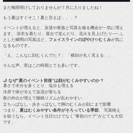
まだ梅雨明けしておりませんが７月に入りましたね！
もう夏はすぐそこ！夏と言えば．．．？
イベントが増えると、友達や家族と写真を撮る機会が一気に増え
ます。 浴衣を着たり、屋台で並んだり、花火を見上げたり── ふ
とした瞬間の写真ほど、
フェイスラインのぼやけ
や
むくみ
が気に
なるものです。
「え、こんなに顔むくんでた？」 「横顔が丸く見える…」
そんな声、実はこの時期とても多いです。
🌙 なぜ“夏のイベント前後”は顔がむくみやすいのか？
暑さで水分を多くとり、塩分も増える
冷房で体が冷えて血流が落ちる
夜の外出が増えて睡眠リズムが乱れやすい
立ちっぱなし・歩きっぱなしで脚のむくみが顔にまで影響
つまり、
夏はむくみやすい条件がそろっている季節
。 写真映え
を狙うなら、イベント当日だけでなく“事前のケア”がとても大切
です。