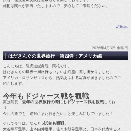
施術は関根が担当いたしますので、安心してご来院ください。
記事URL
2026年4月3日 金曜日
はだきんぐの世界旅行 第四弾：アメリカ編
こんにちは。龍虎道鍼灸院 関根です。
はだきんぐの世界一周旅行もいよいよ終盤に差し掛かりました。
アメリカ・ロサンゼルスから、熱気あふれる写真が届きましたのでご
紹介します。
今年もドジャース戦を観戦
実は院長、
去年の世界旅行の際にもドジャース戦を観戦
してお
り、
今回の旅でも「絶対にまた行きたい」と楽しみにしていました！
そして今年は、なんと
5試合も観戦
。
大谷翔平選手、山本由伸選手、佐々木朗希選手と、日本を代表するス