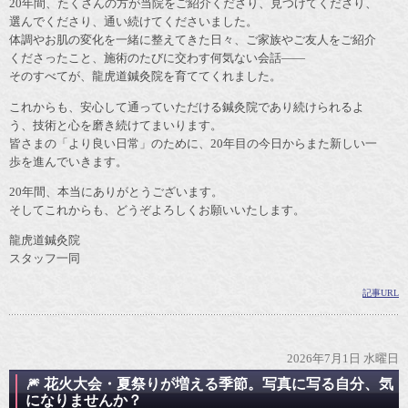
20年間、たくさんの方が当院をご紹介くださり、見つけてくださり、
選んでくださり、通い続けてくださいました。
体調やお肌の変化を一緒に整えてきた日々、ご家族やご友人をご紹介
くださったこと、施術のたびに交わす何気ない会話――
そのすべてが、龍虎道鍼灸院を育ててくれました。
これからも、安心して通っていただける鍼灸院であり続けられるよ
う、技術と心を磨き続けてまいります。
皆さまの「より良い日常」のために、20年目の今日からまた新しい一
歩を進んでいきます。
20年間、本当にありがとうございます。
そしてこれからも、どうぞよろしくお願いいたします。
龍虎道鍼灸院
スタッフ一同
記事URL
2026年7月1日 水曜日
🎆 花火大会・夏祭りが増える季節。写真に写る自分、気
になりませんか？