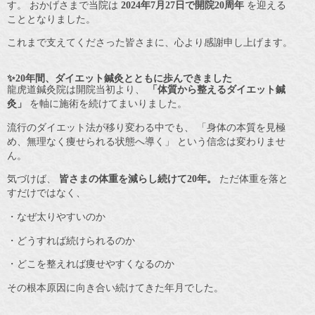
す。 おかげさまで当院は
2024年7月27日で開院20周年
を迎える
こととなりました。
これまで支えてくださった皆さまに、心より感謝申し上げます。
✨20年間、ダイエット鍼灸とともに歩んできました
龍虎道鍼灸院は開院当初より、
「体質から整えるダイエット鍼
灸」
を軸に施術を続けてまいりました。
流行のダイエット法が移り変わる中でも、 「身体の本質を見極
め、無理なく痩せられる状態へ導く」 という信念は変わりませ
ん。
気づけば、
皆さまの体重を減らし続けて20年。
ただ体重を落と
すだけではなく、
・なぜ太りやすいのか
・どうすれば続けられるのか
・どこを整えれば痩せやすくなるのか
その根本原因に向き合い続けてきた年月でした。