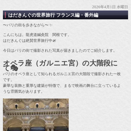
2026年4月1日 水曜日
はだきんぐの世界旅行 フランス編・番外編
〜パリの街を歩きながら〜 ✨
こんにちは。龍虎道鍼灸院 関根です。
はだきんぐは絶賛世界旅行中🛫
今日はパリの街で撮影された写真が届きましたのでご紹介します。
オペラ座（ガルニエ宮）の大階段に
て🎭
パリのオペラ座として知られるガルニエ宮の大階段で撮影された一枚
です。
豪華な装飾と重厚な建築が特徴で、まるで映画の舞台に立っているよ
うな雰囲気があります。