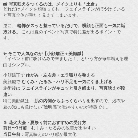
📸 写真映えをつくるのは、メイクよりも「土台」
どれだけメイクを頑張っても、 フェイスラインがぼやけている
と写真全体が重たく見えてしまいます。
逆に、
輪郭がスッと整っているだけで、横顔も正面も一気に垢
抜ける。
これは夏のイベント写真で特に差が出るポイントで
す。
✨ そこで人気なのが【小顔矯正＋美顔鍼】
「イベント前に駆け込みで来ました！」という方が毎年増える理
由はシンプル。
小顔矯正で
ゆがみ・左右差・エラ張りを整える
美顔鍼で
むくみ・たるみ・ハリ不足を一気に引き上げる
施術後は
フェイスラインがキュッと引き締まり、写真映えが段
違い
特に美顔鍼は、
肌の内側からふっくらハリを出す
ので、浴衣や
夏の光にも負けない“透明感”が出やすいのが特徴です。
🎇 花火大会・夏祭り前におすすめの受け方
前日〜3日前
：むくみ・たるみの改善が出やすい
当日午前
：写真映えのハリ感が最大化