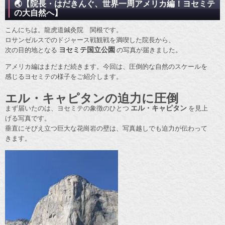
🌏【院長・はだきんぐ、世界一周アメリカ編！ヨセミテ
の大自然へ】
こんにちは。龍虎道鍼灸院 関根です。
ロサンゼルスでのドジャース戦観戦を満喫した院長から、
次の目的地となる
ヨセミテ国立公園
の写真が届きました。
アメリカ編はまだまだ続きます。今回は、圧倒的な自然のスケールを
感じるヨセミテの様子をご紹介します。
エル・キャピタンの迫力に圧倒
まず届いたのは、ヨセミテの象徴のひとつ
エル・キャピタン
を見上
げる写真です。
垂直にそびえ立つ巨大な花崗岩の壁は、写真越しでも迫力が伝わって
きます。