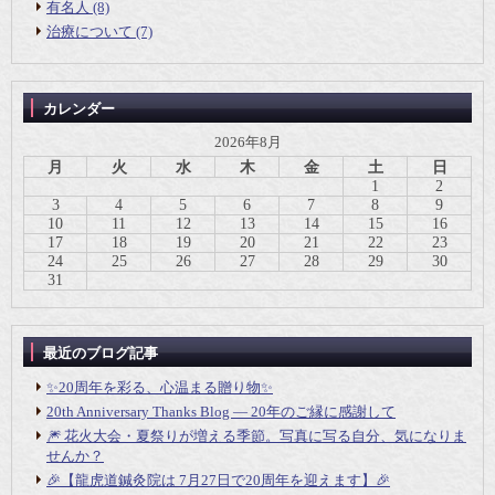
有名人 (8)
治療について (7)
カレンダー
2026年8月
月
火
水
木
金
土
日
1
2
3
4
5
6
7
8
9
10
11
12
13
14
15
16
17
18
19
20
21
22
23
24
25
26
27
28
29
30
31
最近のブログ記事
✨20周年を彩る、心温まる贈り物✨
20th Anniversary Thanks Blog ― 20年のご縁に感謝して
🎆 花火大会・夏祭りが増える季節。写真に写る自分、気になりま
せんか？
🎉【龍虎道鍼灸院は 7月27日で20周年を迎えます】🎉