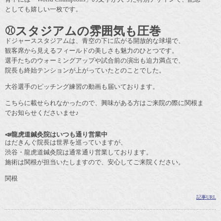
としても嬉しい一枚です。
⚾スタジアムの雰囲気も圧巻
ドジャーススタジアムは、青空の下に広がる開放的な球場で、
観客席から見えるフィールドの美しさも魅力のひとつです。
選手たちのウォーミングアップや試合前の演出も迫力満点で、
院長も終始テンションが上がっていたとのことでした。
大谷選手のピッチング練習の動画も届いております。
こちらに載せられなかったので、興味がある方はご来院の際に関根ま
でお知らせくださいませ♪
📣龍虎道鍼灸院はいつも通り営業中
はだきんぐ院長は世界を巡っていますが、
渋谷・龍虎道鍼灸院は通常通り営業しております。
施術は関根が担当いたしますので、安心してご来院ください。
関根
記事URL