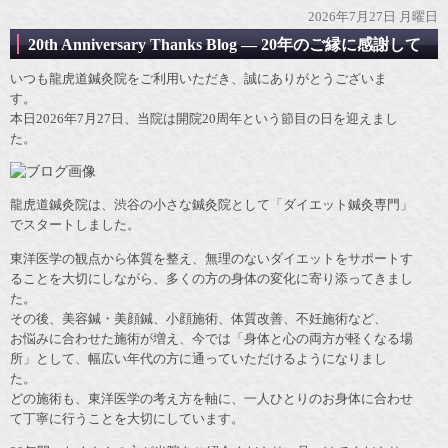
2026年7月27日 月曜日
20th Anniversary Thanks Blog ― 20年のご縁に感謝して
いつも龍虎道鍼灸院をご利用いただき、誠にありがとうございま
す。
本日2026年7月27日、当院は開院20周年という節目の日を迎えまし
た。
龍虎道鍼灸院は、渋谷の小さな鍼灸院として「ダイエット鍼灸専門」
でスタートしました。
東洋医学の観点から体質を整え、無理のないダイエットをサポートす
ることを大切にしながら、多くの方の身体の変化に寄り添ってきまし
た。
その後、美容鍼・美顔鍼、小顔施術、体質改善、不妊施術など、
お悩みに合わせた施術が増え、今では「身体と心の両方が軽くなる場
所」として、幅広い年代の方に通っていただけるようになりまし
た。
どの施術も、東洋医学の考え方を軸に、一人ひとりのお身体に合わせ
て丁寧に行うことを大切にしています。