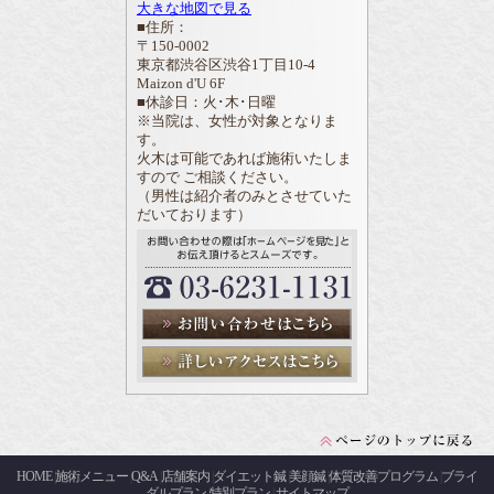
大きな地図で見る
■住所：
〒150-0002
東京都渋谷区渋谷1丁目10-4
Maizon d'U 6F
■休診日：火･木･日曜
※当院は、女性が対象となりま
す。
火木は可能であれば施術いたしま
すので ご相談ください。
（男性は紹介者のみとさせていた
だいております）
HOME
施術メニュー
Q&A
店舗案内
ダイエット鍼
美顔鍼
体質改善プログラム
ブライ
|
|
|
|
|
|
|
ダルプラン
特別プラン
サイトマップ
|
|