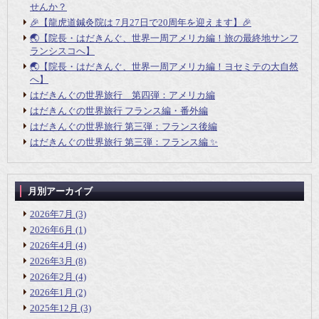
せんか？
🎉【龍虎道鍼灸院は 7月27日で20周年を迎えます】🎉
🌏【院長・はだきんぐ、世界一周アメリカ編！旅の最終地サンフ
ランシスコへ】
🌏【院長・はだきんぐ、世界一周アメリカ編！ヨセミテの大自然
へ】
はだきんぐの世界旅行 第四弾：アメリカ編
はだきんぐの世界旅行 フランス編・番外編
はだきんぐの世界旅行 第三弾：フランス後編
はだきんぐの世界旅行 第三弾：フランス編 ✨
月別アーカイブ
2026年7月
(3)
2026年6月
(1)
2026年4月
(4)
2026年3月
(8)
2026年2月
(4)
2026年1月
(2)
2025年12月
(3)