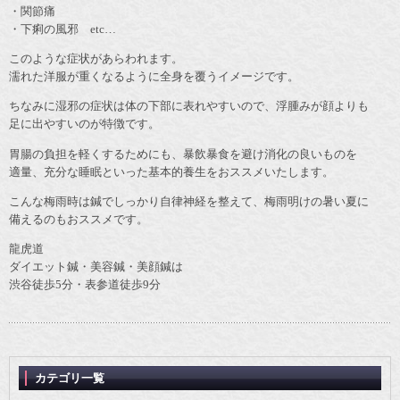
・関節痛
・下痢の風邪 etc…
このような症状があらわれます。
濡れた洋服が重くなるように全身を覆うイメージです。
ちなみに湿邪の症状は体の下部に表れやすいので、浮腫みが顔よりも
足に出やすいのが特徴です。
胃腸の負担を軽くするためにも、暴飲暴食を避け消化の良いものを
適量、充分な睡眠といった基本的養生をおススメいたします。
こんな梅雨時は鍼でしっかり自律神経を整えて、梅雨明けの暑い夏に
備えるのもおススメです。
龍虎道
ダイエット鍼・美容鍼・美顔鍼は
渋谷徒歩5分・表参道徒歩9分
カテゴリ一覧