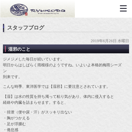
スタッフブログ
2019年6月26日 水曜日
湿邪のこと
ジメジメした毎日が続いています。
明日からはしばらく雨模様のようですね。いよいよ本格的梅雨シーズ
ン
到来です。
こんな時季、東洋医学では【湿邪】に要注意とされています。
【湿】は水の性質を持ち濁って粘り気があり、体内に侵入すると
経絡や内臓を詰まらせます。すると、
・排泄（便や尿・汗）がスッキリ出ない
・胸がつかえる
・足が浮腫む
・倦怠感